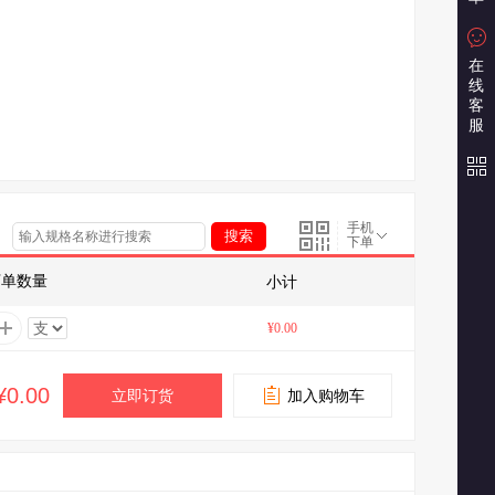
在
线
客
服
手机
下单
下单数量
小计
¥0.00
¥0.00
立即订货
加入购物车