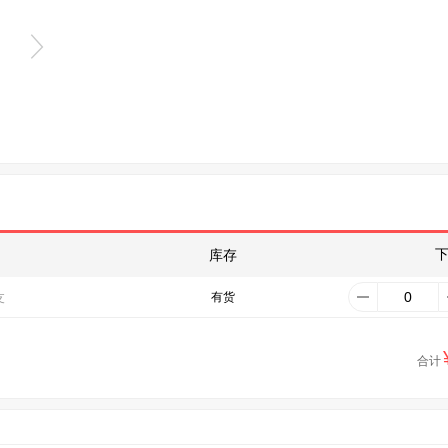
库存
有货
支
合计