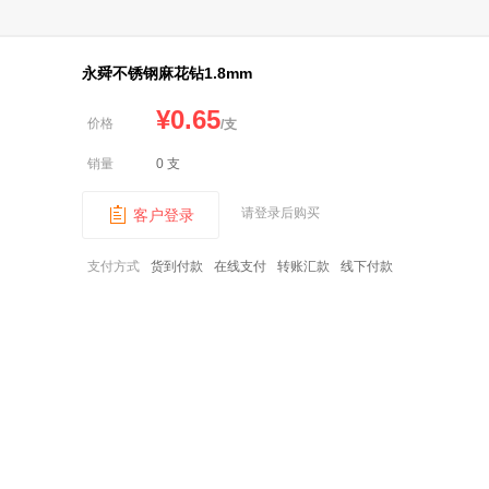
永舜不锈钢麻花钻1.8mm
¥
0.65
价格
/支
销量
0 支
请登录后购买
客户登录
支付方式
货到付款
在线支付
转账汇款
线下付款