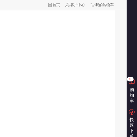
首页
客户中心
我的购物车
0
购
物
车
快
速
下
单